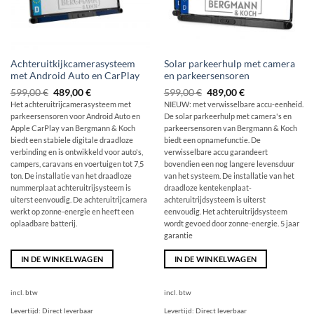
Achteruitkijkcamerasysteem
Solar parkeerhulp met camera
met Android Auto en CarPlay
en parkeersensoren
Oorspronkelijke
De
Oorspronkelijke
De
599,00
€
489,00
€
599,00
€
489,00
€
prijs
huidige
prijs
huidige
Het achteruitrijcamerasysteem met
NIEUW: met verwisselbare accu-eenheid.
was:
prijs
was:
prijs
parkeersensoren voor Android Auto en
De solar parkeerhulp met camera's en
599,00 €
is:
599,00 €
is:
489,00
489,00
Apple CarPlay van Bergmann & Koch
parkeersensoren van Bergmann & Koch
€.
€.
biedt een stabiele digitale draadloze
biedt een opnamefunctie. De
verbinding en is ontwikkeld voor auto's,
verwisselbare accu garandeert
campers, caravans en voertuigen tot 7,5
bovendien een nog langere levensduur
ton. De installatie van het draadloze
van het systeem. De installatie van het
nummerplaat achteruitrijsysteem is
draadloze kentekenplaat-
uiterst eenvoudig. De achteruitrijcamera
achteruitrijdsysteem is uiterst
werkt op zonne-energie en heeft een
eenvoudig. Het achteruitrijdsysteem
oplaadbare batterij.
wordt gevoed door zonne-energie. 5 jaar
garantie
IN DE WINKELWAGEN
IN DE WINKELWAGEN
incl. btw
incl. btw
Levertijd:
Direct leverbaar
Levertijd:
Direct leverbaar