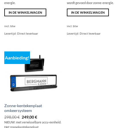
energie.
wordt gevoed door zonne-energie.
IN DE WINKELWAGEN
IN DE WINKELWAGEN
incl. btw
incl. btw
Levertijd:
Direct leverbaar
Levertijd:
Direct leverbaar
Aanbieding!
Zonne-kentekenplaat
omkeersysteem
De
Huidige
298,00
€
249,00
€
oorspronkelijke
prijs
NIEUW: met verwisselbare accu-eenheid.
prijs
is:
Het zonnekentekenplaat