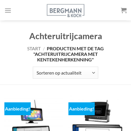
Naar
de
inhoud
springen
Achteruitrijcamera
START
/
PRODUCTEN MET DE TAG
"ACHTERUITRIJCAMERA MET
KENTEKENHERKENNING"
Aanbieding!
Aanbieding!