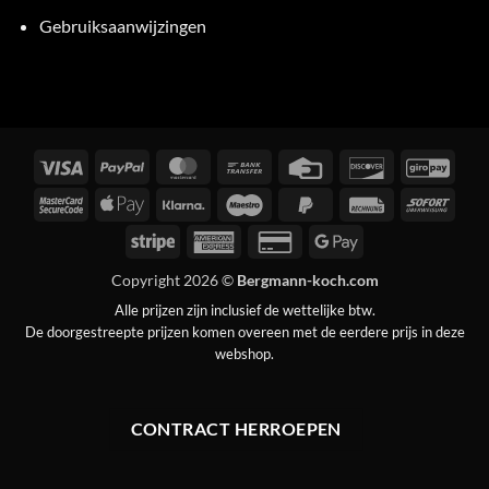
Gebruiksaanwijzingen
Visa
PayPal
MasterCard
Bankoverschrijving
Creditcard
Discover
GiroP
MasterCard
Apple
Klarna
Maestro
PayPal
Rechnung
Sofor
2
Pay
2
Stripe
American
Credit
Google
Express
Card
Pay
Copyright 2026 ©
Bergmann-koch.com
2
Alle prijzen zijn inclusief de wettelijke btw.
De doorgestreepte prijzen komen overeen met de eerdere prijs in deze
webshop.
CONTRACT HERROEPEN