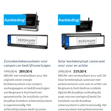
Aanbieding!
Aanbieding!
Zonnekentekensysteem voor
Solar kentekenplaat cameraset
campers en bedrijfsvoertuigen
voor voor en achter
Oorspronkelijke
De
De
Actuele
499,00
€
389,00
€
398,00
€
319,00
€
prijs
huidige
oorspronkelijke
prijs
NIEUW: met verwisselbare accu. Het
NIEUW: met verwisselbare accu-unit. De
was:
prijs
prijs
is:
originele
zonne-energie
Solar kentekenplaat cameraset met
499,00 €
is:
was:
319,00 €.
389,00
€
kentekensysteem voor campers,
parkeersensoren voor voor en achter van
€.
398,00
aanhangwagens en bedrijfsvoertuigen
Bergmann & Koch biedt een stabiele
van Bergmann & Koch heeft een
digitale BK draadloze verbinding die
opnamefunctie. De installatie van het
zorgt voor een storingsvrij beeld. De
draadloze kenteken-achteruitrijsysteem
installatie van dit draadloze
is supereenvoudig. Het
camerasysteem is uiterst eenvoudig. Het
achteruitrijsysteem werkt op zonne-
camerasysteem met parkeersensoren