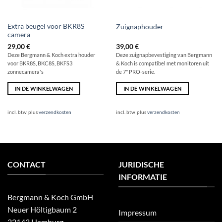
Extra beugel voor BKR8S
Zuignaphouder
camera
29,00
€
39,00
€
Deze Bergmann & Koch extra houder
Deze zuignapbevestiging van Bergmann
voor BKR8S, BKC8S, BKFS3
& Koch is compatibel met monitoren uit
zonnecamera's
de 7" PRO-serie.
IN DE WINKELWAGEN
IN DE WINKELWAGEN
incl. btw
plus
verzendkosten
incl. btw
plus
verzendkosten
CONTACT
JURIDISCHE
INFORMATIE
Bergmann & Koch GmbH
Neuer Höltigbaum 2
Impressum
22143 Hamburg