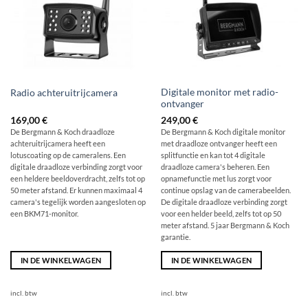
Digitale monitor met radio-
Radio achteruitrijcamera
ontvanger
169,00
€
249,00
€
De Bergmann & Koch draadloze
De Bergmann & Koch digitale monitor
achteruitrijcamera heeft een
met draadloze ontvanger heeft een
lotuscoating op de cameralens. Een
splitfunctie en kan tot 4 digitale
digitale draadloze verbinding zorgt voor
draadloze camera's beheren. Een
een heldere beeldoverdracht, zelfs tot op
opnamefunctie met lus zorgt voor
50 meter afstand. Er kunnen maximaal 4
continue opslag van de camerabeelden.
camera's tegelijk worden aangesloten op
De digitale draadloze verbinding zorgt
een BKM71-monitor.
voor een helder beeld, zelfs tot op 50
meter afstand. 5 jaar Bergmann & Koch
garantie.
IN DE WINKELWAGEN
IN DE WINKELWAGEN
incl. btw
incl. btw