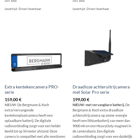
incl. btw
incl. btw
Levertijd:
Direct leverbaar
Levertijd:
Direct leverbaar
Extra kentekencamera PRO-
Draadloze achteruitrijcamera
serie
met Solar Pro serie
159,00
€
199,00
€
NIEUW: De Bergmann & Koch
NIEUW: met vervangbare batterij.
De
extra/vervangende
Bergmann & Koch extra draadloze
kentekenplaatcamera heeft een
achteruitrijcamera op zonne-energie
oplaadbare batterij. De digitale
heeft een lithiumbatterij van meer dan
radioverbinding zorgt voor een helder
9000 mh en een HeavyDuty magneet in
beeld tot op 50 meter afstand. Deze
de camerabasis. Een digitale
camera is compatibel met alle monitoren
radioverbinding zorgt voor een duidelijk