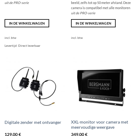
uit de PRO-serie
beeld, zelfs tot op 50 meter afstand. Deze
camera is compatibel met alle monitoren
uit de PRO-serie
IN DE WINKELWAGEN
IN DE WINKELWAGEN
incl. btw
incl. btw
Levertijd:
Direct leverbaar
XXL-monitor voor camera met
Digitale zender met ontvanger
meervoudige weergave
129,00
€
349,00
€