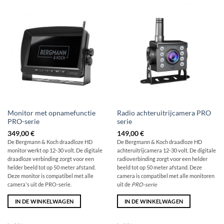
Monitor met opnamefunctie
Radio achteruitrijcamera PRO
PRO-serie
serie
349,00
€
149,00
€
De Bergmann & Koch draadloze HD
De Bergmann & Koch draadloze HD
monitor werkt op 12-30 volt. De digitale
achteruitrijcamera 12-30 volt. De digitale
draadloze verbinding zorgt voor een
radioverbinding zorgt voor een helder
helder beeld tot op 50 meter afstand.
beeld tot op 50 meter afstand. Deze
Deze monitor is compatibel met alle
camera is compatibel met alle monitoren
camera's uit de PRO-serie.
uit de
PRO-serie
IN DE WINKELWAGEN
IN DE WINKELWAGEN