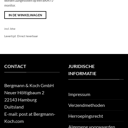
worden aangesloten op een BKM71-
monitor.
IN DE WINKELWAGEN
incl. btw
Levertijd:
Direct leverbaar
CONTACT
JURIDISCHE
INFORMATIE
Bergmann & Koch GmbH
Neuer Höltigbaum 2
Impressum
22143 Hamburg
Verzendmethoden
Duitsland
E-mail: post at Bergmann-
Herroepingsrecht
Koch.com
Algemene voorwaarden