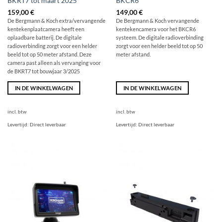
BKRT7 tot maart 2025
BKCR6
159,00
€
149,00
€
De Bergmann & Koch extra/vervangende
De Bergmann & Koch vervangende
kentekenplaatcamera heeft een
kentekencamera voor het BKCR6
oplaadbare batterij. De digitale
systeem. De digitale radioverbinding
radioverbinding zorgt voor een helder
zorgt voor een helder beeld tot op 50
beeld tot op 50 meter afstand. Deze
meter afstand.
camera past alleen als vervanging voor
de BKRT7 tot bouwjaar 3/2025
IN DE WINKELWAGEN
IN DE WINKELWAGEN
incl. btw
incl. btw
Levertijd:
Direct leverbaar
Levertijd:
Direct leverbaar