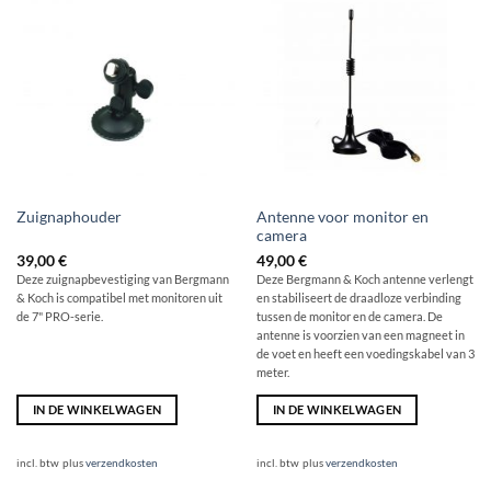
Antenne voor monitor en
Zuignaphouder
camera
39,00
€
49,00
€
Deze zuignapbevestiging van Bergmann
Deze Bergmann & Koch antenne verlengt
& Koch is compatibel met monitoren uit
en stabiliseert de draadloze verbinding
de 7" PRO-serie.
tussen de monitor en de camera. De
antenne is voorzien van een magneet in
de voet en heeft een voedingskabel van 3
meter.
IN DE WINKELWAGEN
IN DE WINKELWAGEN
incl. btw
plus
verzendkosten
incl. btw
plus
verzendkosten