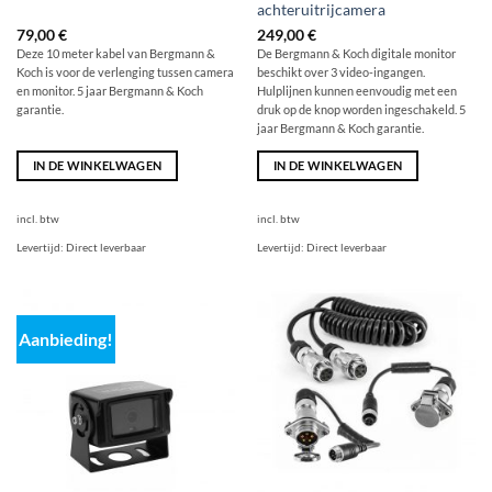
achteruitrijcamera
79,00
€
249,00
€
Deze 10 meter kabel van Bergmann &
De Bergmann & Koch digitale monitor
Koch is voor de verlenging tussen camera
beschikt over 3 video-ingangen.
en monitor. 5 jaar Bergmann & Koch
Hulplijnen kunnen eenvoudig met een
garantie.
druk op de knop worden ingeschakeld. 5
jaar Bergmann & Koch garantie.
IN DE WINKELWAGEN
IN DE WINKELWAGEN
incl. btw
incl. btw
Levertijd:
Direct leverbaar
Levertijd:
Direct leverbaar
Aanbieding!