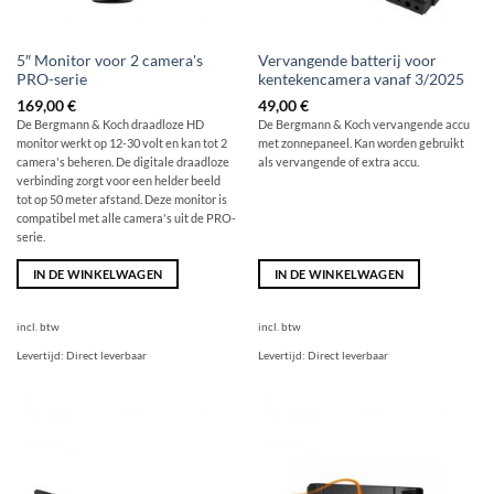
5″ Monitor voor 2 camera's
Vervangende batterij voor
PRO-serie
kentekencamera vanaf 3/2025
169,00
€
49,00
€
De Bergmann & Koch draadloze HD
De Bergmann & Koch vervangende accu
monitor werkt op 12-30 volt en kan tot 2
met zonnepaneel. Kan worden gebruikt
camera's beheren. De digitale draadloze
als vervangende of extra accu.
verbinding zorgt voor een helder beeld
tot op 50 meter afstand. Deze monitor is
compatibel met alle camera's uit de PRO-
serie.
IN DE WINKELWAGEN
IN DE WINKELWAGEN
incl. btw
incl. btw
Levertijd:
Direct leverbaar
Levertijd:
Direct leverbaar