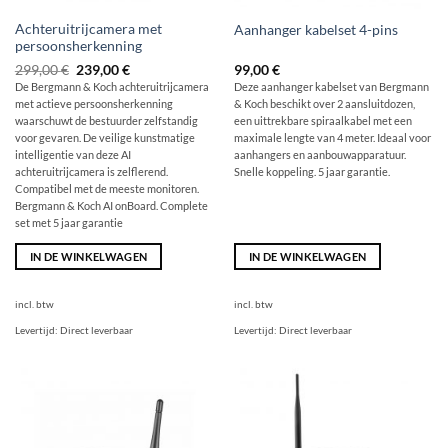
Achteruitrijcamera met
Aanhanger kabelset 4-pins
persoonsherkenning
Originele
Huidige
299,00
€
239,00
€
99,00
€
prijs
prijs
De Bergmann & Koch achteruitrijcamera
Deze aanhanger kabelset van Bergmann
was:
is:
met actieve persoonsherkenning
& Koch beschikt over 2 aansluitdozen,
€
239,00
299,00
€.
waarschuwt de bestuurder zelfstandig
een uittrekbare spiraalkabel met een
voor gevaren. De veilige kunstmatige
maximale lengte van 4 meter. Ideaal voor
intelligentie van deze AI
aanhangers en aanbouwapparatuur.
achteruitrijcamera is zelflerend.
Snelle koppeling. 5 jaar garantie.
Compatibel met de meeste monitoren.
Bergmann & Koch AI onBoard. Complete
set met 5 jaar garantie
IN DE WINKELWAGEN
IN DE WINKELWAGEN
incl. btw
incl. btw
Levertijd:
Direct leverbaar
Levertijd:
Direct leverbaar