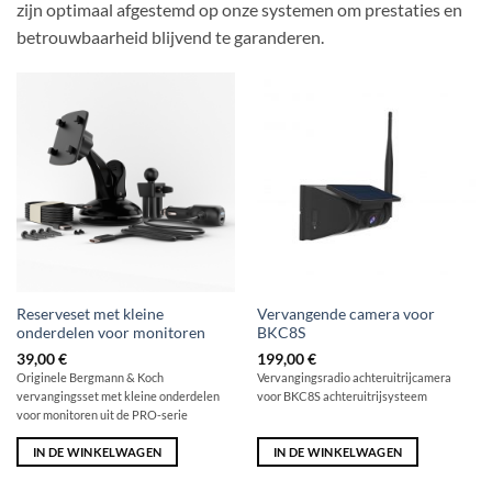
zijn optimaal afgestemd op onze systemen om prestaties en
betrouwbaarheid blijvend te garanderen.
Reserveset met kleine
Vervangende camera voor
onderdelen voor monitoren
BKC8S
39,00
€
199,00
€
Originele Bergmann & Koch
Vervangingsradio achteruitrijcamera
vervangingsset met kleine onderdelen
voor BKC8S achteruitrijsysteem
voor monitoren uit de PRO-serie
IN DE WINKELWAGEN
IN DE WINKELWAGEN