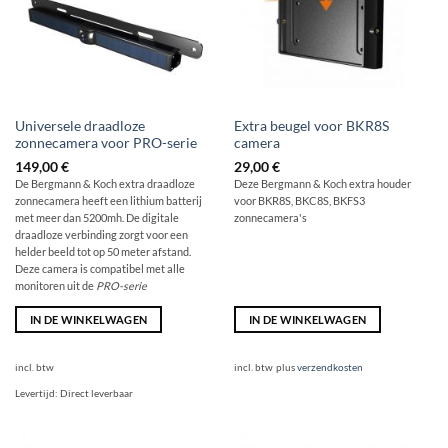
Universele draadloze
Extra beugel voor BKR8S
zonnecamera voor PRO-serie
camera
149,00
€
29,00
€
De Bergmann & Koch extra draadloze
Deze Bergmann & Koch extra houder
zonnecamera heeft een lithium batterij
voor BKR8S, BKC8S, BKFS3
met meer dan 5200mh. De digitale
zonnecamera's
draadloze verbinding zorgt voor een
helder beeld tot op 50 meter afstand.
Deze camera is compatibel met alle
monitoren uit de
PRO-serie
IN DE WINKELWAGEN
IN DE WINKELWAGEN
incl. btw
incl. btw
plus
verzendkosten
Levertijd:
Direct leverbaar