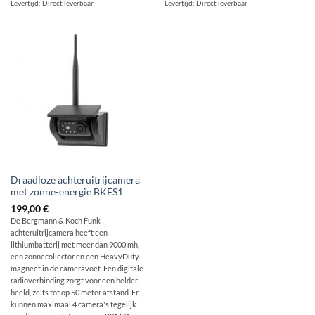
Levertijd:
Direct leverbaar
Levertijd:
Direct leverbaar
Draadloze achteruitrijcamera
met zonne-energie BKFS1
199,00
€
De Bergmann & Koch Funk
achteruitrijcamera heeft een
lithiumbatterij met meer dan 9000 mh,
een zonnecollector en een HeavyDuty-
magneet in de cameravoet. Een digitale
radioverbinding zorgt voor een helder
beeld, zelfs tot op 50 meter afstand. Er
kunnen maximaal 4 camera's tegelijk