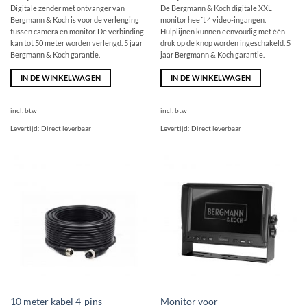
Digitale zender met ontvanger van
De Bergmann & Koch digitale XXL
Bergmann & Koch is voor de verlenging
monitor heeft 4 video-ingangen.
tussen camera en monitor. De verbinding
Hulplijnen kunnen eenvoudig met één
kan tot 50 meter worden verlengd. 5 jaar
druk op de knop worden ingeschakeld. 5
Bergmann & Koch garantie.
jaar Bergmann & Koch garantie.
IN DE WINKELWAGEN
IN DE WINKELWAGEN
incl. btw
incl. btw
Levertijd:
Direct leverbaar
Levertijd:
Direct leverbaar
Monitor voor
10 meter kabel 4-pins