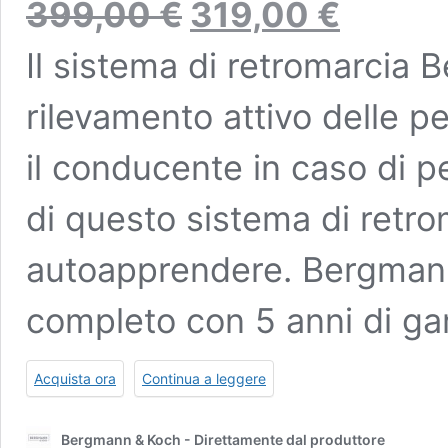
399,00
€
319,00
€
prezzo
prezzo
originale
attuale
Il sistema di retromarcia
era:
è:
399,00
319,00
€
€.
rilevamento attivo delle 
il conducente in caso di per
di questo sistema di retro
autoapprendere. Bergmann
completo con 5 anni di ga
Acquista ora
Continua a leggere
Bergmann & Koch - Direttamente dal produttore