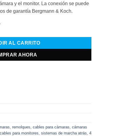
 cámara y el monitor. La conexión se puede
años de garantía Bergmann & Koch.
e
IR AL CARRITO
MPRAR AHORA
maras
,
remolques
,
cables para cámaras
,
cámaras
cables para monitores
,
sistemas de marcha atrás
,
4