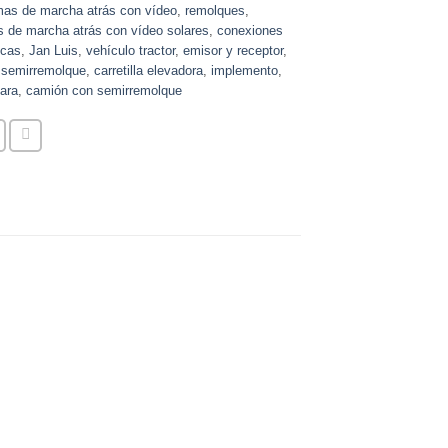
mas de marcha atrás con vídeo
,
remolques
,
s de marcha atrás con vídeo solares
,
conexiones
icas
,
Jan Luis
,
vehículo tractor
,
emisor y receptor
,
,
semirremolque
,
carretilla elevadora
,
implemento
,
ara
,
camión con semirremolque