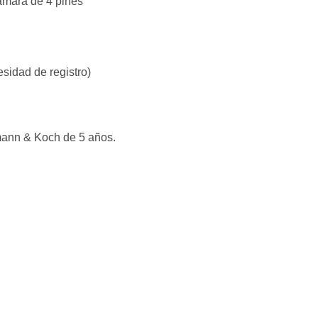
ámara de 4 pines
sidad de registro)
mann & Koch de 5 años.