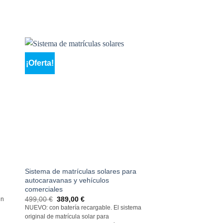
¡Oferta!
Sistema de matrículas solares para
autocaravanas y vehículos
comerciales
El
El
499,00
€
389,00
€
un
precio
precio
NUEVO: con batería recargable. El
sistema
original
actual
original
de matrícula solar para
era:
es: