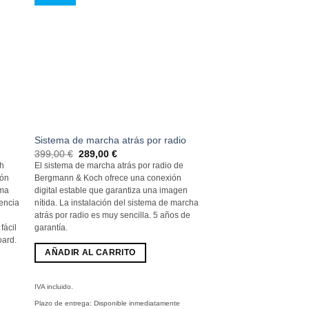
Sistema de marcha atrás por radio
El
El
399,00
€
289,00
€
precio
precio
ch
El sistema de marcha atrás por radio de
original
actual
ión
Bergmann & Koch ofrece una conexión
era:
es:
399,00
289,00
rma
digital estable que garantiza una imagen
€
€.
gencia
nítida. La instalación del sistema de marcha
atrás por radio es muy sencilla. 5 años de
fácil
garantía.
oard.
AÑADIR AL CARRITO
IVA incluido.
Plazo de entrega:
Disponible inmediatamente