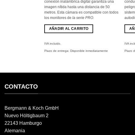
conexión inalámbrica digital garantiza una
condu
imagen nítida hasta una distancia de 50
peligro
metros. Esta cámara es compatible con todos
sistem
los monitores de
la serie PRO
.
autod
AÑADIR AL CARRITO
AÑ
IVA incluido.
IVA incl
Plazo de entrega:
Disponible inmediatamente
Plazo 
CONTACTO
Bergmann & Koch GmbH
Nuevo Höltigbaum 2
22143 Hamburgo
Alemania