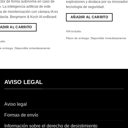
€
899,00
ctor de forma autónoma en caso de
explosiones y destaca por su innovado
€.
. La inteligencia artificial de este
tecnología de seguridad.
a de monitorización con cámara IA es
idacta. Bergmann & Koch IA onBoard.
AÑADIR AL CARRITO
ADIR AL CARRITO
IVA incluido.
Plazo de entrega:
Disponible inmediatamente
uido.
de entrega:
Disponible inmediatamente
AVISO LEGAL
Aviso legal
Formas de envío
Información sobre el derecho de desistimiento