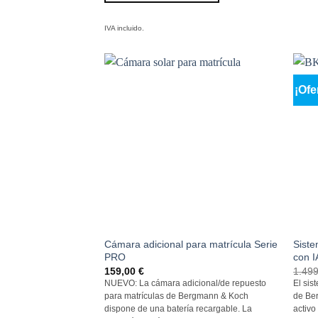
IVA incluido.
¡Ofe
Cámara adicional para matrícula Serie
Siste
PRO
con I
159,00
€
1.49
NUEVO: La cámara adicional/de repuesto
El sis
para matrículas de Bergmann & Koch
de Be
dispone de una batería recargable. La
activo