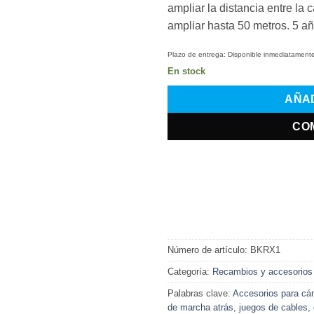
ampliar la distancia entre la
ampliar hasta 50 metros. 5 
Plazo de entrega:
Disponible inmediatament
En stock
AÑAD
CO
Número de artículo:
BKRX1
Categoría:
Recambios y accesorios
Palabras clave:
Accesorios para cá
de marcha atrás
,
juegos de cables
,