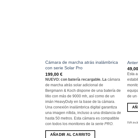
Cámara de marcha atrás inalámbrica
Anten
con serie Solar Pro
49,0
199,00
€
Esta 
NUEVO: con batería recargable. La
cámara
estabi
de marcha atrás solar adicional de
monito
Bergmann & Koch dispone de una batería de
equipa
litio con más de 9000 mh, así como de un
de un 
imán HeavyDuty en la base de la cámara.
Una conexión inalámbrica digital garantiza
AÑ
una imagen nítida, incluso a una distancia de
hasta 50 metros. Esta cámara es compatible
IVA incl
con todos los monitores de
la serie PRO
.
AÑADIR AL CARRITO