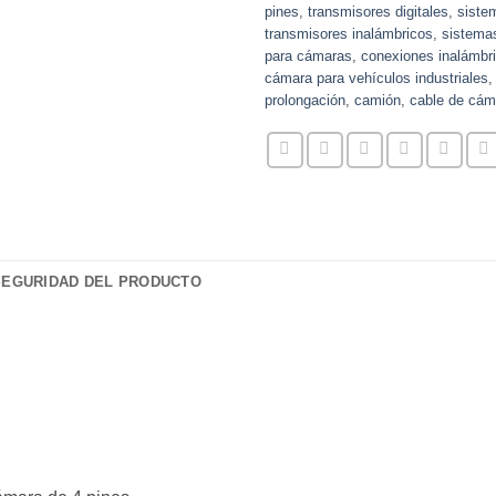
pines
,
transmisores digitales
,
siste
transmisores inalámbricos
,
sistema
para cámaras
,
conexiones inalámbr
cámara para vehículos industriales
prolongación
,
camión
,
cable de cám
SEGURIDAD DEL PRODUCTO