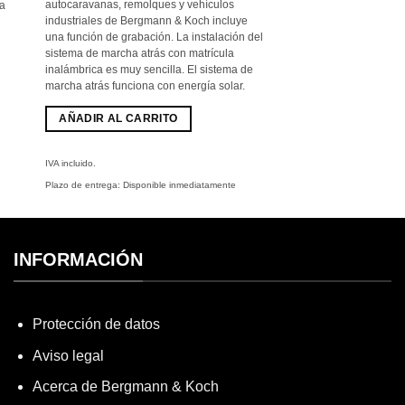
499,00
389,00
autocaravanas, remolques y vehículos
ra
€
€.
industriales
de Bergmann & Koch incluye
una función de grabación. La instalación del
sistema de marcha atrás con matrícula
inalámbrica es muy sencilla. El sistema de
marcha atrás funciona con energía solar.
AÑADIR AL CARRITO
IVA incluido.
Plazo de entrega:
Disponible inmediatamente
INFORMACIÓN
Protección de datos
Aviso legal
Acerca de Bergmann & Koch