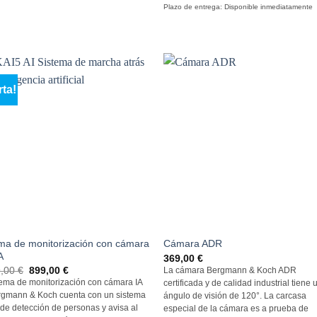
Plazo de entrega:
Disponible inmediatamente
rta!
ma de monitorización con cámara
Cámara ADR
A
369,00
€
El
El
9,00
€
899,00
€
La cámara Bergmann & Koch ADR
precio
precio
tema de monitorización con cámara IA
certificada y de calidad industrial tiene 
original
actual
rgmann & Koch cuenta con un sistema
ángulo de visión de 120°. La carcasa
era:
es
1.499,00
de
 de detección de personas y avisa al
especial de la cámara es a prueba de