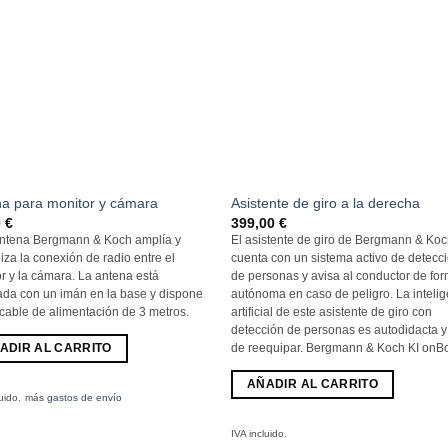
a para monitor y cámara
Asistente de giro a la derecha
0
€
399,00
€
antena Bergmann & Koch amplía y
El asistente de giro de Bergmann & Ko
liza la conexión de radio entre el
cuenta con un sistema activo de detecc
r y la cámara. La antena está
de personas y avisa al conductor de fo
da con un imán en la base y dispone
autónoma en caso de peligro. La inteli
cable de alimentación de 3 metros.
artificial de este asistente de giro con
detección de personas es autodidacta y 
ADIR AL CARRITO
de reequipar. Bergmann & Koch KI onB
AÑADIR AL CARRITO
uido.
más
gastos de envío
IVA incluido.