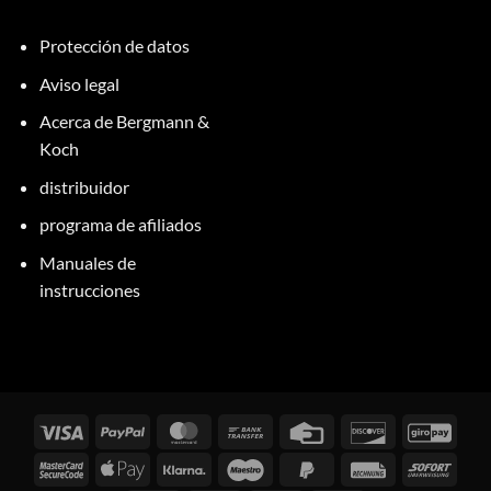
Protección de datos
Aviso legal
Acerca de Bergmann &
Koch
distribuidor
programa de afiliados
Manuales de
instrucciones
Visados
PayPal
MasterCard
Transferencia
Tarjeta
Descubrir
GiroP
bancaria
de
MasterCard
Apple
Klarna
Maestro
PayPal
Factura
Inmed
crédito