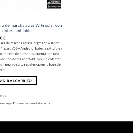
a de marcha atrás WiFi solar con
ía intercambiable
00
€
ara de marcha atrás Bergmann & Koch
Fi para iOS y Android, batería extraíble y
cimiento de personas, cuenta con una
a de litio de más de 9600 mh, un colector
 un imán de alta resistencia en la base de
ara.
ADIR AL CARRITO
luido.
e entrega:
Disponible inmediatamente