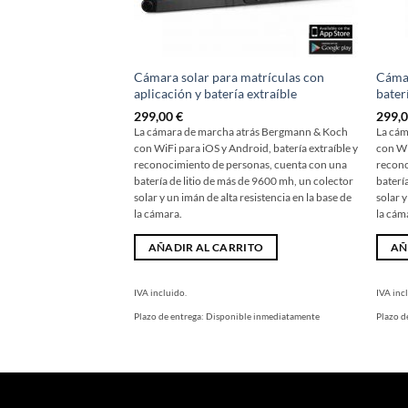
Cámara solar para matrículas con
Cámar
aplicación y batería extraíble
bater
299,00
€
299,
La cámara de marcha atrás Bergmann & Koch
La cám
con WiFi para iOS y Android, batería extraíble y
con Wi
reconocimiento de personas, cuenta con una
recono
batería de litio de más de 9600 mh, un colector
baterí
solar y un imán de alta resistencia en la base de
solar y
la cámara.
la cám
AÑADIR AL CARRITO
AÑ
IVA incluido.
IVA inc
Plazo de entrega:
Disponible inmediatamente
Plazo d