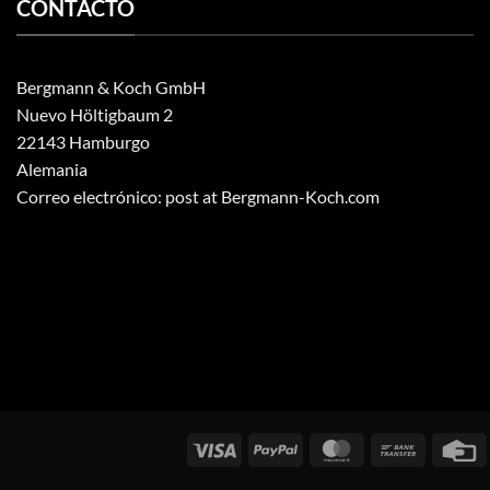
CONTACTO
Bergmann & Koch GmbH
Nuevo Höltigbaum 2
22143 Hamburgo
Alemania
Correo electrónico: post at Bergmann-Koch.com
Visados
PayPal
MasterCard
Transfere
T
bancaria
d