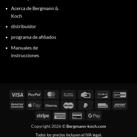
Acerca de Bergmann &
Koch
distribuidor
programa de afiliados
Manuales de
instrucciones
Visados
PayPal
MasterCard
Transferencia
Tarjeta
Descubrir
GiroP
bancaria
de
MasterCard
Apple
Klarna
Maestro
PayPal
Factura
Inmed
crédito
2
Pay
2
Rayas
American
Tarjeta
Google
Express
de
Pay
Copyright 2026 ©
Bergmann-koch.com
crédito
Todos los precios incluyen el IVA legal.
2