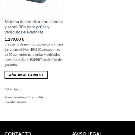
Sistema de monitor con cámara
y zoom 30× para grúas y
vehículos elevadores
1.299,00
€
El sistema de monitorización con cámara
Bergmann & Koch BKZ30 con zoom real
de 30 aumentos para grúas y vehículos
elevadores. Serie EXPERT con 5 años de
garantía.
AÑADIR AL CARRITO
IVA incluido.
Plazo de entrega:
Disponible
inmediatamente
CONTACTO
AVISO LEGAL