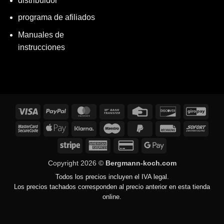
distribuidor
programa de afiliados
Manuales de
instrucciones
Visados
PayPal
MasterCard
Transferencia
Tarjeta
Descubrir
GiroP
bancaria
de
MasterCard
Apple
Klarna
Maestro
PayPal
Factura
Inmed
crédito
2
Pay
2
Rayas
American
Tarjeta
Google
Express
de
Pay
Copyright 2026 ©
Bergmann-koch.com
crédito
Todos los precios incluyen el IVA legal.
2
Los precios tachados corresponden al precio anterior en esta tienda
online.