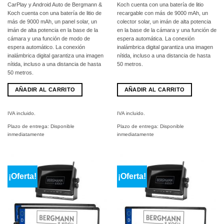
599,00
de
CarPlay y Android Auto de Bergmann &
Koch cuenta con una batería de litio
€
229,00
Koch cuenta con una batería de litio de
recargable con más de 9000 mAh, un
€.
más de 9000 mAh, un panel solar, un
colector solar, un imán de alta potencia
imán de alta potencia en la base de la
en la base de la cámara y una función de
cámara y una función de modo de
espera automática. La conexión
espera automático. La conexión
inalámbrica digital garantiza una imagen
inalámbrica digital garantiza una imagen
nítida, incluso a una distancia de hasta
nítida, incluso a una distancia de hasta
50 metros.
50 metros.
AÑADIR AL CARRITO
AÑADIR AL CARRITO
IVA incluido.
IVA incluido.
Plazo de entrega:
Disponible
Plazo de entrega:
Disponible
inmediatamente
inmediatamente
¡Oferta!
¡Oferta!