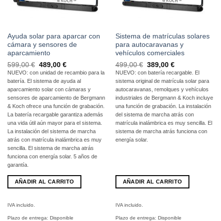
Ayuda solar para aparcar con
Sistema de matrículas solares
cámara y sensores de
para autocaravanas y
aparcamiento
vehículos comerciales
El
El
El
El
599,00
€
489,00
€
499,00
€
389,00
€
precio
precio
precio
precio
NUEVO: con unidad de recambio para la
NUEVO: con batería recargable. El
original
actual
original
actual
batería. El sistema de ayuda al
sistema
original
de matrícula solar para
era:
es:
era:
es:
599,00
489,00
499,00
389,00
aparcamiento solar con cámaras y
autocaravanas, remolques y vehículos
€
€.
€
€.
sensores de aparcamiento de Bergmann
industriales
de Bergmann & Koch incluye
& Koch ofrece una función de grabación.
una función de grabación. La instalación
La batería recargable garantiza además
del sistema de marcha atrás con
una vida útil aún mayor para el sistema.
matrícula inalámbrica es muy sencilla. El
La instalación del sistema de marcha
sistema de marcha atrás funciona con
atrás con matrícula inalámbrica es muy
energía solar.
sencilla. El sistema de marcha atrás
funciona con energía solar. 5 años de
garantía.
AÑADIR AL CARRITO
AÑADIR AL CARRITO
IVA incluido.
IVA incluido.
Plazo de entrega:
Disponible
Plazo de entrega:
Disponible