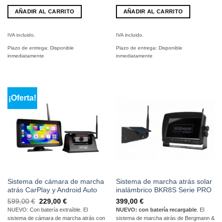
AÑADIR AL CARRITO
AÑADIR AL CARRITO
IVA incluido.
IVA incluido.
Plazo de entrega:
Disponible
Plazo de entrega:
Disponible
inmediatamente
inmediatamente
¡Oferta!
Sistema de cámara de marcha
Sistema de marcha atrás solar
atrás CarPlay y Android Auto
inalámbrico BKR8S Serie PRO
El
El
599,00
€
229,00
€
399,00
€
precio
precio
NUEVO: Con batería extraíble. El
NUEVO: con batería recargable
. El
original
actual
sistema de cámara de marcha atrás con
sistema de marcha atrás de Bergmann &
era:
es