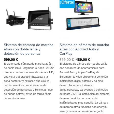
¡Oferta!
Sistema de cámara de marcha
Sistema de cámara de marcha
atrás con doble lente y
atrás con Android Auto y
detección de personas
CarPlay
El
El
599,00
€
599,00
€
489,00
€
precio
precio
El sistema de cámara de marcha atrás
El sistema de cámara de marcha atrás
original
actual
de doble lente Bergmann & Koch BKDA2
con sensores de aparcamiento para
era:
es:
599,00
489,00
ofrece, con dos módulos de cámara HD,
Android Auto y Apple CarPlay de
€
€.
una vista trasera optimizada para la
Bergmann & Koch ofrece una conexión
zona posterior y el tráfico que circula
inalámbrica digital estable y ha sido
detrás, mientras que el sistema de
desarrollado para turismos,
detección de personas y bicicletas, que
autocaravanas, caravanas y vehículos
se puede activar, avisa de forma fiable
de hasta 7,5 t. La instalación del sistema
de los obstáculos.
de marcha atrás con matrícula
inalámbrica es muy sencilla. La cámara
de marcha atrás funciona con energía
solar y tiene una batería recargable.