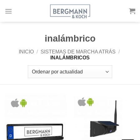
Ir
al
contenido
inalámbrico
INICIO
/
SISTEMAS DE MARCHA ATRÁS
/
INALÁMBRICOS