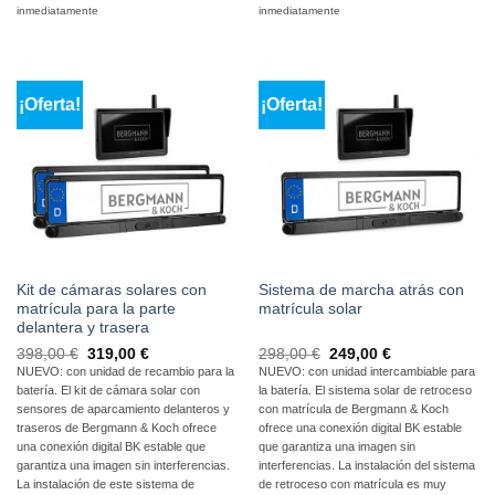
inmediatamente
inmediatamente
¡Oferta!
¡Oferta!
Kit de cámaras solares con
Sistema de marcha atrás con
matrícula para la parte
matrícula solar
delantera y trasera
El
El
El
El
398,00
€
319,00
€
298,00
€
249,00
€
precio
precio
precio
precio
NUEVO: con unidad de recambio para la
NUEVO: con unidad intercambiable para
original
actual
original
actual
batería. El kit de cámara solar con
la batería. El sistema solar de retroceso
era:
es:
era:
es:
398,00
319,00
298,00
249,00
sensores de aparcamiento delanteros y
con matrícula de Bergmann & Koch
€
€.
€
€.
traseros de Bergmann & Koch ofrece
ofrece una conexión digital BK estable
una conexión digital BK estable que
que garantiza una imagen sin
garantiza una imagen sin interferencias.
interferencias. La instalación del sistema
La instalación de este sistema de
de retroceso con matrícula es muy