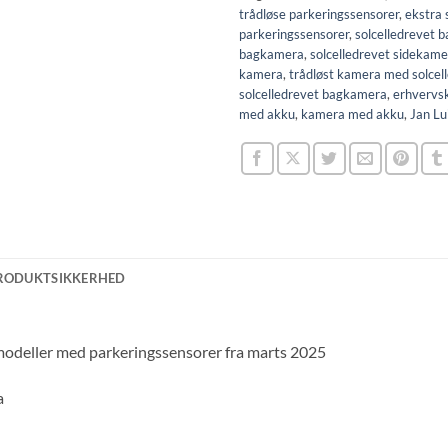
trådløse parkeringssensorer
,
ekstra 
parkeringssensorer
,
solcelledrevet 
bagkamera
,
solcelledrevet sidekame
kamera
,
trådløst kamera med solcel
solcelledrevet bagkamera
,
erhvervs
med akku
,
kamera med akku
,
Jan Lu
RODUKTSIKKERHED
modeller med parkeringssensorer fra marts 2025
a