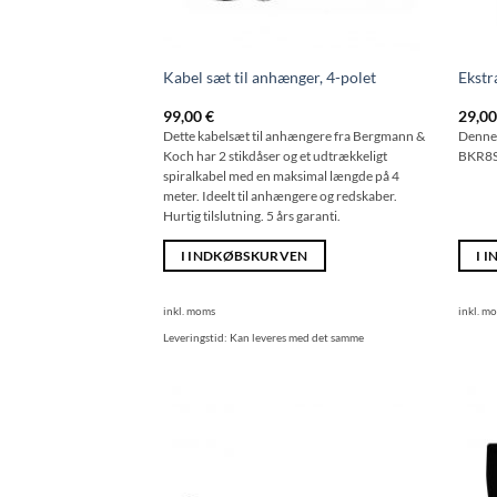
Kabel sæt til anhænger, 4-polet
Ekstr
99,00
€
29,0
Dette kabelsæt til anhængere fra Bergmann &
Denne 
Koch har 2 stikdåser og et udtrækkeligt
BKR8S-
spiralkabel med en maksimal længde på 4
meter. Ideelt til anhængere og redskaber.
Hurtig tilslutning. 5 års garanti.
I INDKØBSKURVEN
I 
inkl. moms
inkl. m
Leveringstid:
Kan leveres med det samme