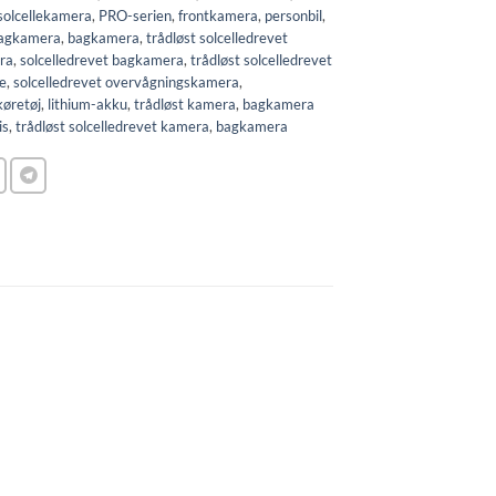
solcellekamera
,
PRO-serien
,
frontkamera
,
personbil
,
bagkamera
,
bagkamera
,
trådløst solcelledrevet
ra
,
solcelledrevet bagkamera
,
trådløst solcelledrevet
le
,
solcelledrevet overvågningskamera
,
køretøj
,
lithium-akku
,
trådløst kamera
,
bagkamera
is
,
trådløst solcelledrevet kamera
,
bagkamera