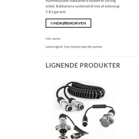
nummerplade-bakkamera-system er utrolig
enkel. Bakkamera-systemet drives af solenergi.
5 års garanti
I INDKØBSKURVEN
inkl. moms
Leveringstid:
Kan leveres med det samme
LIGNENDE PRODUKTER