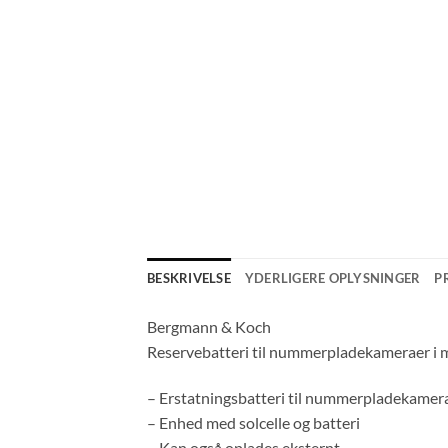
BESKRIVELSE
YDERLIGERE OPLYSNINGER
P
Bergmann & Koch
Reservebatteri til nummerpladekameraer i 
– Erstatningsbatteri til nummerpladekamer
– Enhed med solcelle og batteri
– Kan også oplades eksternt