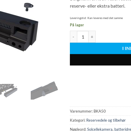
reserve- eller ekstra batteri.
Leveringstid:
Kan leveres med det samme
På lager
Reservebatteri til nummerpladek
I 
Varenummer:
BKA50
Kategori:
Reservedele og tilbehør
Nøgleord:
Solcellekamera
,
batteridr