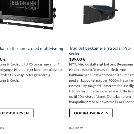
Trådløst bakkamera fra Solar Pro-
kærm til kamera med multivisning
serien
00
€
199,00
€
nn & Koch digital XXL-skærmen har 4
NYT: Med udskifteligt batteri. Bergmann
ndgange. Hjælpelinjer kan nemt aktiveres
Kochs
ekstra trådløse solcelledrevne
tryk på en knap. 5 års garanti fra
bakkamera
er udstyret med et lithiumbatt
ann & Koch.
med en kapacitet på over 9000 mh samt e
HeavyDuty-magnet i kamerafoden. En digi
trådløs forbindelse sikrer et klart billede, 
op til 50 meters afstand. Dette kamera er
kompatibelt med alle skærme i
PRO-serie
INDKØBSKURVEN
I INDKØBSKURVEN
oms
inkl. moms