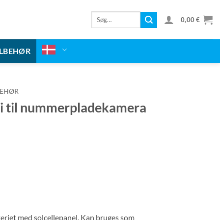
Søg
0,00
€
efter:
ILBEHØR
BEHØR
ri til nummerpladekamera
riet med solcellepanel. Kan bruges som