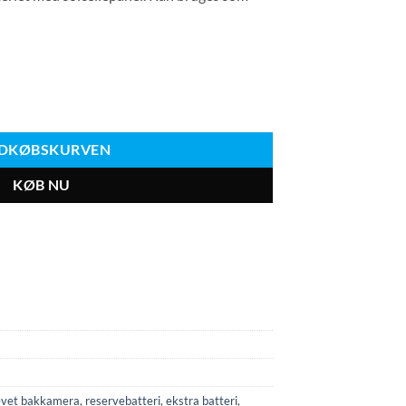
amera fra marts 2025 Antal
INDKØBSKURVEN
KØB NU
evet bakkamera
,
reservebatteri
,
ekstra batteri
,