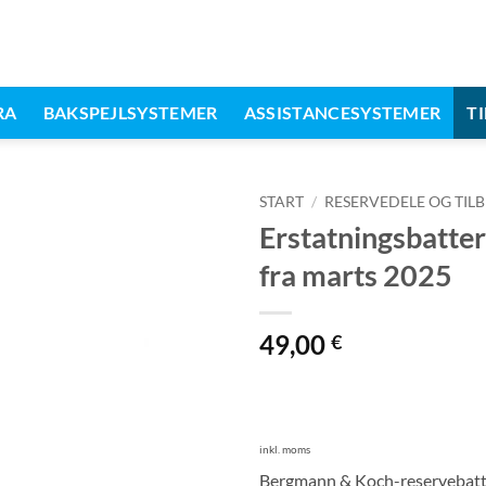
RA
BAKSPEJLSYSTEMER
ASSISTANCESYSTEMER
T
START
/
RESERVEDELE OG TIL
Erstatningsbatte
fra marts 2025
49,00
€
inkl. moms
Bergmann & Koch-reservebatte