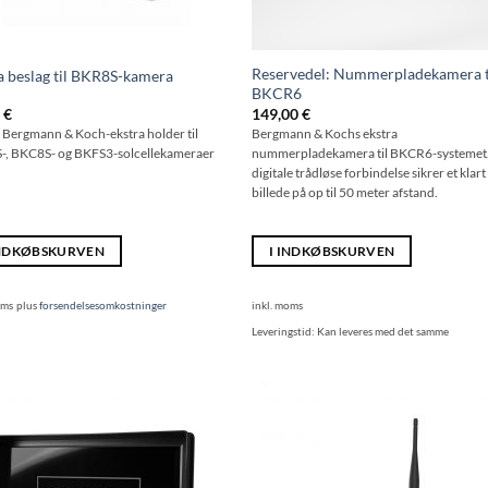
Reservedel: Nummerpladekamera t
a beslag til BKR8S-kamera
BKCR6
0
€
149,00
€
Bergmann & Koch-ekstra holder til
Bergmann & Kochs ekstra
, BKC8S- og BKFS3-solcellekameraer
nummerpladekamera til BKCR6-systemet
digitale trådløse forbindelse sikrer et klart
billede på op til 50 meter afstand.
INDKØBSKURVEN
I INDKØBSKURVEN
oms
plus
forsendelsesomkostninger
inkl. moms
Leveringstid:
Kan leveres med det samme