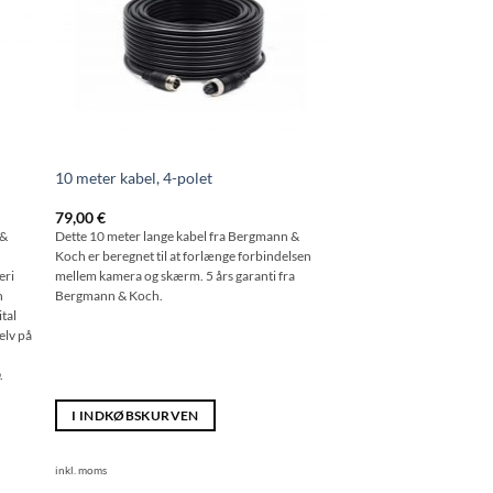
10 meter kabel, 4-polet
79,00
€
&
Dette 10 meter lange kabel fra Bergmann &
Koch er beregnet til at forlænge forbindelsen
eri
mellem kamera og skærm. 5 års garanti fra
n
Bergmann & Koch.
tal
selv på
n
.
I INDKØBSKURVEN
inkl. moms