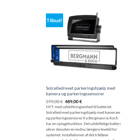
Tilbud!
Solcelledrevet parkeringshjælp med
kamera og parkeringssensorer
Den
Den
599,00
€
489,00
€
oprindelige
aktuelle
NYT: med udskiftningsenhed til batteriet.
pris
pris
Solcelledrevet parkeringshjælp med kameraer
var:
er:
599,00
489,00
og parkeringssensorer fra Bergmann & Koch
€
€.
har en optagefunktion. Det udskiftelige batteri
sikrer desuden en endnu længere levetid for
systemet. Installationen af det trådløse