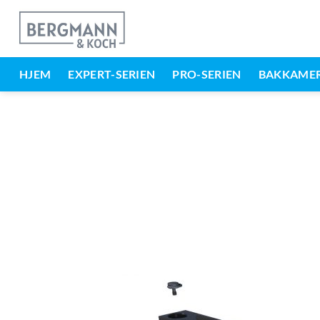
Gå
til
indholdet
HJEM
EXPERT-SERIEN
PRO-SERIEN
BAKKAME