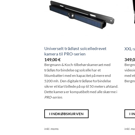
Universelt trådløst solcelledrevet
XXL-s
kamera til PRO-serien
149,00
€
349,
Bergmann & Koch-tilbehørskameraet med
Bergma
trådløs forbindelse og solcelle har et
videoi
litiumbatteri med en kapacitet på mere end
med et 
5200 mh. Den digitale trådløse forbindelse
Bergm
sikrer et klart billede på op til 50 meters afstand.
Dette kamera er kompatibelt med alle skærme i
PRO-serien
.
I INDKØBSKURVEN
I 
inkl. moms
inkl. m