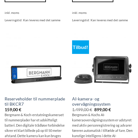
inkl. moms
inkl. moms
Leveringstid:
Kan leveres med det samme
Leveringstid:
Kan leveres med det samme
Tilbud!
Reserveholder til nummerplade
AI-kamera- og
til BKCR7
overvågningssystem
Den
Den
159,00
€
1.499,00
€
899,00
€
oprindelige
aktuelle
Bergmann & Koch-erstatningskameraet
Bergmann & Kochs AI-
pris
pris
til nummerplader har et udskifteligt
kameraovervågningssystem er udstyret
var:
er:
1.499,00
899,00
batteri. Den digitale trådløse forbindelse
med aktiv personregistrering og advarer
€
€.
sikrer et klart billede på op til 50 meter
føreren automatisk i tilfælde af fare. Den
afstand. Dette kamera kan kun bruges
kunstige intelligens i dette AI-