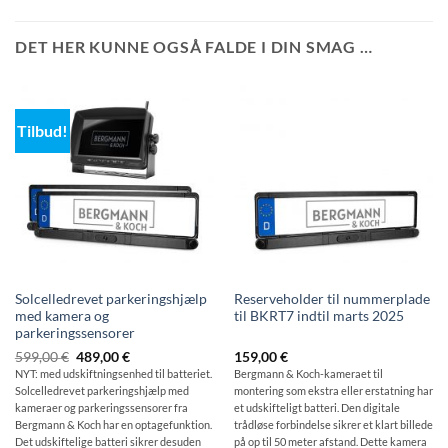
DET HER KUNNE OGSÅ FALDE I DIN SMAG …
Tilbud!
Solcelledrevet parkeringshjælp
Reserveholder til nummerplade
med kamera og
til BKRT7 indtil marts 2025
parkeringssensorer
Den
Den
599,00
€
489,00
€
159,00
€
oprindelige
aktuelle
NYT: med udskiftningsenhed til batteriet.
Bergmann & Koch-kameraet til
pris
pris
Solcelledrevet parkeringshjælp med
montering som ekstra eller erstatning har
var:
er:
599,00
489,00
kameraer og parkeringssensorer fra
et udskifteligt batteri. Den digitale
€
€.
Bergmann & Koch har en optagefunktion.
trådløse forbindelse sikrer et klart billede
Det udskiftelige batteri sikrer desuden
på op til 50 meter afstand. Dette kamera