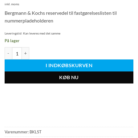
inkl. moms
Bergmann & Kochs reservedel til fastgørelseslisten til
nummerpladeholderen
Leveringstid:
Kan leveres med det samme
På lager
Reservedel: Låseliste til nummerpladeholder – antal
I INDKØBSKURVEN
KØB NU
Varenummer:
BKLST