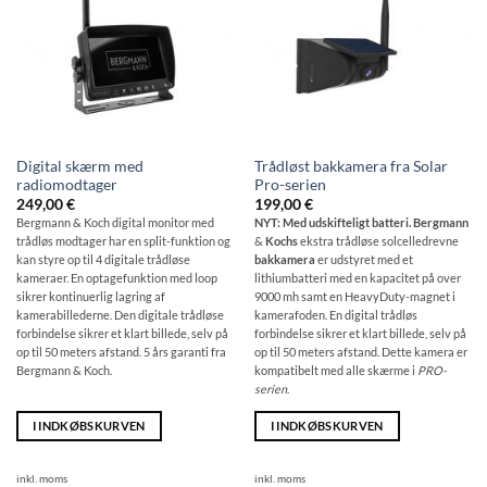
Digital skærm med
Trådløst bakkamera fra Solar
radiomodtager
Pro-serien
249,00
€
199,00
€
Bergmann & Koch digital monitor med
NYT: Med udskifteligt batteri. Bergmann
trådløs modtager har en split-funktion og
&
Kochs
ekstra trådløse solcelledrevne
kan styre op til 4 digitale trådløse
bakkamera
er udstyret med et
kameraer. En optagefunktion med loop
lithiumbatteri med en kapacitet på over
sikrer kontinuerlig lagring af
9000 mh samt en HeavyDuty-magnet i
kamerabillederne. Den digitale trådløse
kamerafoden. En digital trådløs
forbindelse sikrer et klart billede, selv på
forbindelse sikrer et klart billede, selv på
op til 50 meters afstand. 5 års garanti fra
op til 50 meters afstand. Dette kamera er
Bergmann & Koch.
kompatibelt med alle skærme i
PRO-
serien
.
I INDKØBSKURVEN
I INDKØBSKURVEN
inkl. moms
inkl. moms