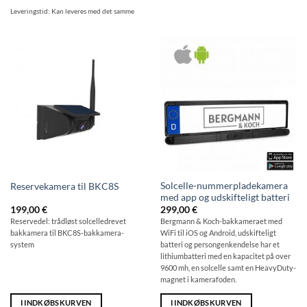
Leveringstid:
Kan leveres med det samme
Solcelle-nummerpladekamera
Reservekamera til BKC8S
med app og udskifteligt batteri
199,00
€
299,00
€
Reservedel: trådløst solcelledrevet
Bergmann & Koch-bakkameraet med
bakkamera til BKC8S-bakkamera-
WiFi til iOS og Android, udskifteligt
system
batteri og persongenkendelse har et
lithiumbatteri med en kapacitet på over
9600 mh, en solcelle samt en HeavyDuty-
magnet i kamerafoden.
I INDKØBSKURVEN
I INDKØBSKURVEN