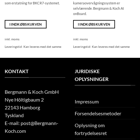
som erstatning for BKCR7-systemet.
kameraovervågningssystem er
selvlærende. Bergmann & Koch AI
onBoard.
I INDKØBSKURVEN
I INDKØBSKURVEN
inkl. moms
inkl. moms
Leveringstid:
Kan leveres med det samme
Leveringstid:
Kan leveres med det samme
KONTAKT
JURIDISKE
OPLYSNINGER
Bergmann & Koch GmbH
Nye Höltigbaum 2
Impressum
22143 Hamborg
Forsendelsesmetoder
Tyskland
E-mail: post@Bergmann-
Oplysning om
Koch.com
fortrydelsesret