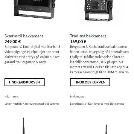
Skærm til bakkamera
Trådløst bakkamera
249,00
€
169,00
€
Bergmann & Koch digital Monitor har 3
Bergmann & Kochs trådløse bakkamera
videoindgange. Hjælpelinjer kan nemt
har en Lotus-belægning på kameralinsen.
aktiveres med et tryk på en knap. 5 års
En digital trådløs forbindelse sikrer en
garanti fra Bergmann & Koch.
klar billedoverførsel, selv på op til 50
meters afstand. Der kan tilsluttes op til 4
kameraer samtidigt til en BKM71-skærm.
I INDKØBSKURVEN
I INDKØBSKURVEN
inkl. moms
inkl. moms
Leveringstid:
Kan leveres med det samme
Leveringstid:
Kan leveres med det samme