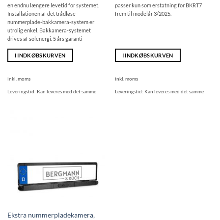
en endnu længere levetid for systemet.
passer kun som erstatning for BKRT7
Installationen af det trådløse
frem til modelår 3/2025.
nummerplade-bakkamera-system er
utrolig enkel. Bakkamera-systemet
drives af solenergi. 5 års garanti
I INDKØBSKURVEN
I INDKØBSKURVEN
inkl. moms
inkl. moms
Leveringstid:
Kan leveres med det samme
Leveringstid:
Kan leveres med det samme
Ekstra nummerpladekamera,