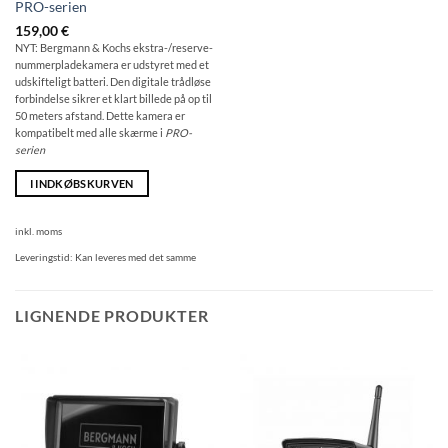
PRO-serien
159,00
€
NYT: Bergmann & Kochs ekstra-/reserve-
nummerpladekamera er udstyret med et
udskifteligt batteri. Den digitale trådløse
forbindelse sikrer et klart billede på op til
50 meters afstand. Dette kamera er
kompatibelt med alle skærme i
PRO-
serien
I INDKØBSKURVEN
inkl. moms
Leveringstid:
Kan leveres med det samme
LIGNENDE PRODUKTER