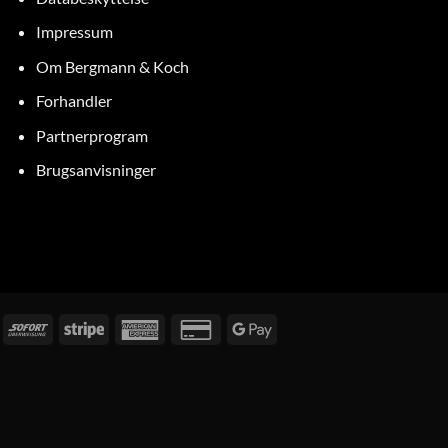
Impressum
Om Bergmann & Koch
Forhandler
Partnerprogram
Brugsanvisninger
egning
Med
Stripe
American
Kreditkort
Google
det
Express
2
Pay
samme