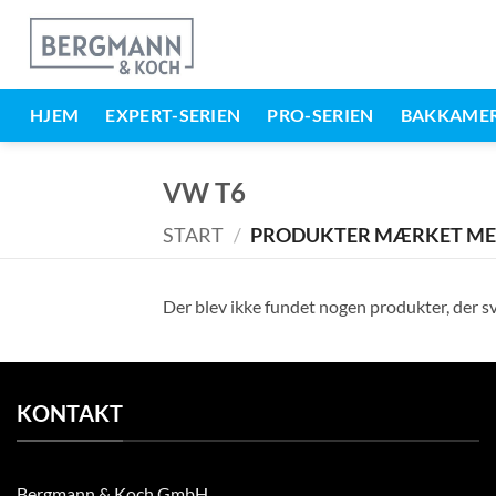
Gå
til
indholdet
HJEM
EXPERT-SERIEN
PRO-SERIEN
BAKKAME
VW T6
START
/
PRODUKTER MÆRKET MED
Der blev ikke fundet nogen produkter, der svar
KONTAKT
Bergmann & Koch GmbH