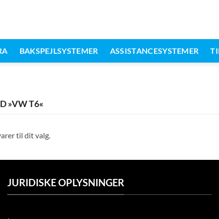
RA
BAKSPEJLSYSTEMER
ASSISTANCESYSTEMER
T
 »VW T6«
er til dit valg.
JURIDISKE OPLYSNINGER