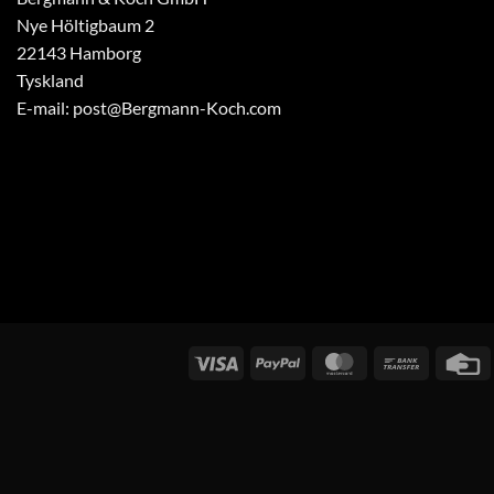
Nye Höltigbaum 2
22143 Hamborg
Tyskland
E-mail: post@Bergmann-Koch.com
Visum
PayPal
MasterCard
Bankoverf
K