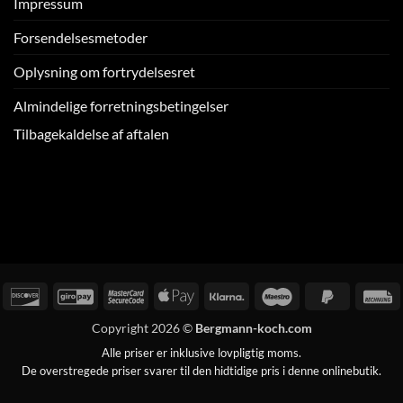
Impressum
Forsendelsesmetoder
Oplysning om fortrydelsesret
Almindelige forretningsbetingelser
Tilbagekaldelse af aftalen
ørsel
reditkort
Oplev
GiroPay
MasterCard
Apple
Klarna
Maestro
PayPal
R
2
Pay
2
Copyright 2026 ©
Bergmann-koch.com
Alle priser er inklusive lovpligtig moms.
De overstregede priser svarer til den hidtidige pris i denne onlinebutik.