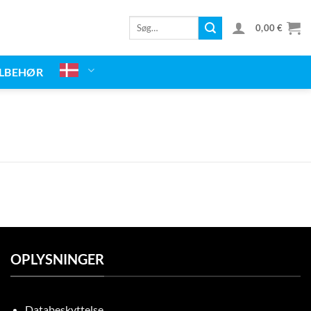
Søg
0,00
€
efter:
ILBEHØR
OPLYSNINGER
Databeskyttelse