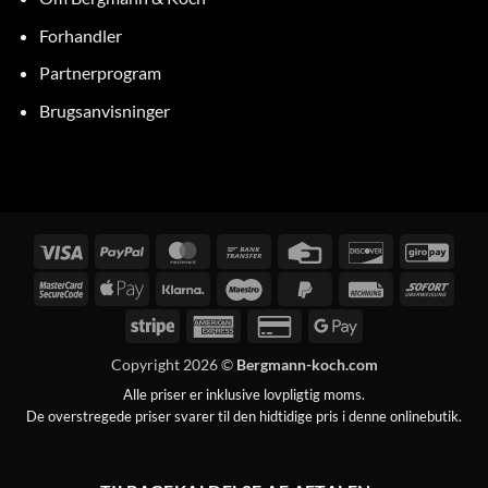
Forhandler
Partnerprogram
Brugsanvisninger
Visum
PayPal
MasterCard
Bankoverførsel
Kreditkort
Oplev
GiroP
MasterCard
Apple
Klarna
Maestro
PayPal
Regning
Med
2
Pay
2
det
Stripe
American
Kreditkort
Google
samm
Express
2
Pay
Copyright 2026 ©
Bergmann-koch.com
Alle priser er inklusive lovpligtig moms.
De overstregede priser svarer til den hidtidige pris i denne onlinebutik.