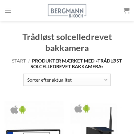
Gå
til
indholdet
Trådløst solcelledrevet
bakkamera
START
/
PRODUKTER MÆRKET MED »TRÅDLØST
SOLCELLEDREVET BAKKAMERA«