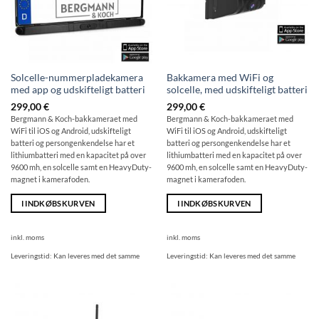
Solcelle-nummerpladekamera
Bakkamera med WiFi og
med app og udskifteligt batteri
solcelle, med udskifteligt batteri
299,00
€
299,00
€
Bergmann & Koch-bakkameraet med
Bergmann & Koch-bakkameraet med
WiFi til iOS og Android, udskifteligt
WiFi til iOS og Android, udskifteligt
batteri og persongenkendelse har et
batteri og persongenkendelse har et
lithiumbatteri med en kapacitet på over
lithiumbatteri med en kapacitet på over
9600 mh, en solcelle samt en HeavyDuty-
9600 mh, en solcelle samt en HeavyDuty-
magnet i kamerafoden.
magnet i kamerafoden.
I INDKØBSKURVEN
I INDKØBSKURVEN
inkl. moms
inkl. moms
Leveringstid:
Kan leveres med det samme
Leveringstid:
Kan leveres med det samme