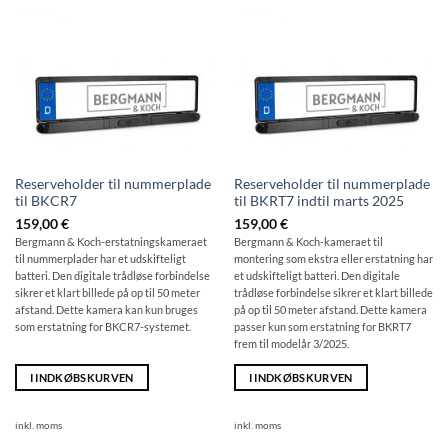
Reserveholder til nummerplade
Reserveholder til nummerplade
til BKCR7
til BKRT7 indtil marts 2025
159,00
€
159,00
€
Bergmann & Koch-erstatningskameraet
Bergmann & Koch-kameraet til
til nummerplader har et udskifteligt
montering som ekstra eller erstatning har
batteri. Den digitale trådløse forbindelse
et udskifteligt batteri. Den digitale
sikrer et klart billede på op til 50 meter
trådløse forbindelse sikrer et klart billede
afstand. Dette kamera kan kun bruges
på op til 50 meter afstand. Dette kamera
som erstatning for BKCR7-systemet.
passer kun som erstatning for BKRT7
frem til modelår 3/2025.
I INDKØBSKURVEN
I INDKØBSKURVEN
inkl. moms
inkl. moms