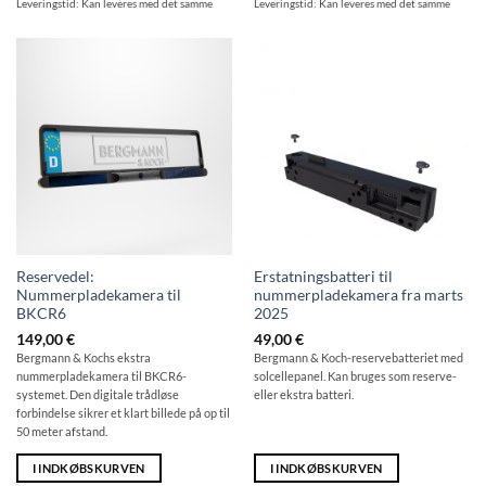
Leveringstid:
Kan leveres med det samme
Leveringstid:
Kan leveres med det samme
Reservedel:
Erstatningsbatteri til
Nummerpladekamera til
nummerpladekamera fra marts
BKCR6
2025
149,00
€
49,00
€
Bergmann & Kochs ekstra
Bergmann & Koch-reservebatteriet med
nummerpladekamera til BKCR6-
solcellepanel. Kan bruges som reserve-
systemet. Den digitale trådløse
eller ekstra batteri.
forbindelse sikrer et klart billede på op til
50 meter afstand.
I INDKØBSKURVEN
I INDKØBSKURVEN