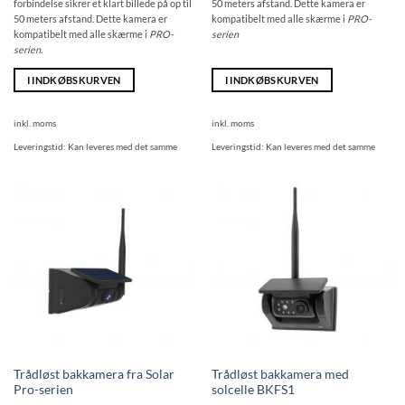
forbindelse sikrer et klart billede på op til
50 meters afstand. Dette kamera er
50 meters afstand. Dette kamera er
kompatibelt med alle skærme i
PRO-
kompatibelt med alle skærme i
PRO-
serien
serien
.
I INDKØBSKURVEN
I INDKØBSKURVEN
inkl. moms
inkl. moms
Leveringstid:
Kan leveres med det samme
Leveringstid:
Kan leveres med det samme
Trådløst bakkamera fra Solar
Trådløst bakkamera med
Pro-serien
solcelle BKFS1