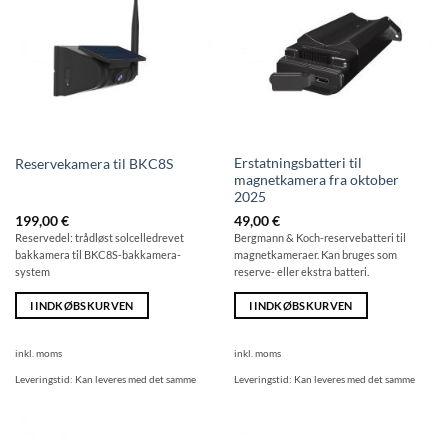
Erstatningsbatteri til
Reservekamera til BKC8S
magnetkamera fra oktober
2025
199,00
€
49,00
€
Reservedel: trådløst solcelledrevet
Bergmann & Koch-reservebatteri til
bakkamera til BKC8S-bakkamera-
magnetkameraer. Kan bruges som
system
reserve- eller ekstra batteri.
I INDKØBSKURVEN
I INDKØBSKURVEN
inkl. moms
inkl. moms
Leveringstid:
Kan leveres med det samme
Leveringstid:
Kan leveres med det samme