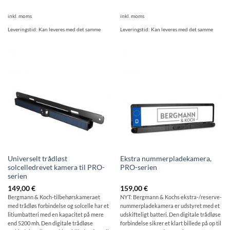
inkl. moms
inkl. moms
Leveringstid:
Kan leveres med det samme
Leveringstid:
Kan leveres med det samme
Universelt trådløst
Ekstra nummerpladekamera,
solcelledrevet kamera til PRO-
PRO-serien
serien
149,00
€
159,00
€
Bergmann & Koch-tilbehørskameraet
NYT: Bergmann & Kochs ekstra-/reserve-
med trådløs forbindelse og solcelle har et
nummerpladekamera er udstyret med et
litiumbatteri med en kapacitet på mere
udskifteligt batteri. Den digitale trådløse
end 5200 mh. Den digitale trådløse
forbindelse sikrer et klart billede på op til