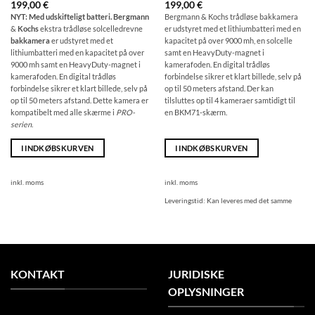
199,00
€
199,00
€
NYT: Med udskifteligt batteri. Bergmann
Bergmann & Kochs trådløse bakkamera
&
Kochs
ekstra trådløse solcelledrevne
er udstyret med et lithiumbatteri med en
bakkamera
er udstyret med et
kapacitet på over 9000 mh, en solcelle
lithiumbatteri med en kapacitet på over
samt en HeavyDuty-magnet i
9000 mh samt en HeavyDuty-magnet i
kamerafoden. En digital trådløs
kamerafoden. En digital trådløs
forbindelse sikrer et klart billede, selv på
forbindelse sikrer et klart billede, selv på
op til 50 meters afstand. Der kan
op til 50 meters afstand. Dette kamera er
tilsluttes op til 4 kameraer samtidigt til
kompatibelt med alle skærme i
PRO-
en BKM71-skærm.
serien
.
I INDKØBSKURVEN
I INDKØBSKURVEN
inkl. moms
inkl. moms
Leveringstid:
Kan leveres med det samme
KONTAKT
JURIDISKE
OPLYSNINGER