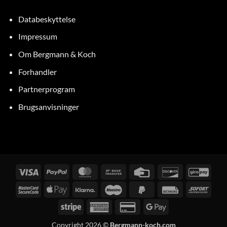
Databeskyttelse
Impressum
Om Bergmann & Koch
Forhandler
Partnerprogram
Brugsanvisninger
Visum
PayPal
MasterCard
Bankoverførsel
Kreditkort
Oplev
GiroP
MasterCard
Apple
Klarna
Maestro
PayPal
Regning
Med
2
Pay
2
det
Stripe
American
Kreditkort
Google
samm
Express
2
Pay
Copyright 2026 ©
Bergmann-koch.com