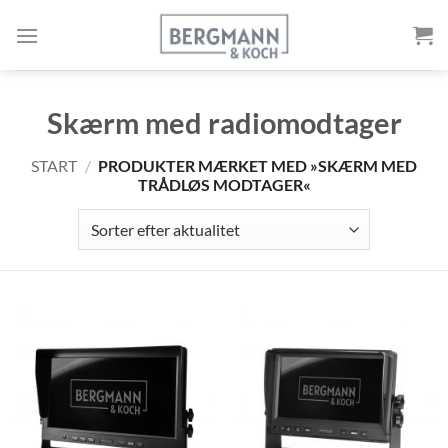
Gå
til
indholdet
Skærm med radiomodtager
START
/
PRODUKTER MÆRKET MED »SKÆRM MED
TRÅDLØS MODTAGER«