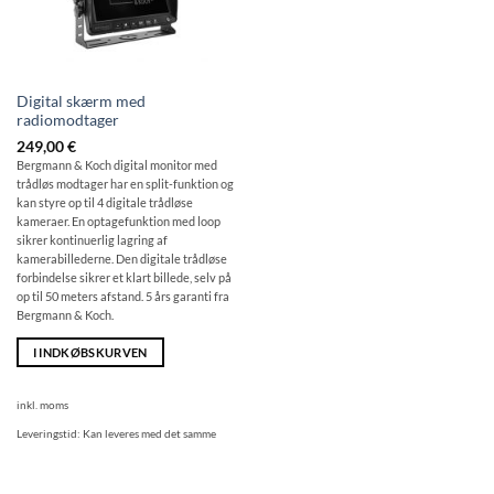
Digital skærm med
radiomodtager
249,00
€
Bergmann & Koch digital monitor med
trådløs modtager har en split-funktion og
kan styre op til 4 digitale trådløse
kameraer. En optagefunktion med loop
sikrer kontinuerlig lagring af
kamerabillederne. Den digitale trådløse
forbindelse sikrer et klart billede, selv på
op til 50 meters afstand. 5 års garanti fra
Bergmann & Koch.
I INDKØBSKURVEN
inkl. moms
Leveringstid:
Kan leveres med det samme